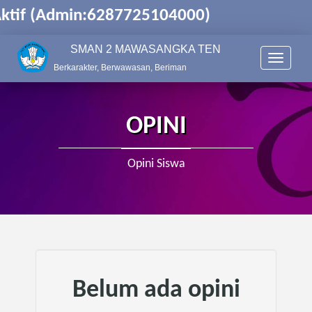
ktif (Admin:6287725104000)
SMAN 2 MAWASANGKA TENGAH
T
Berkarakter, Berwawasan, Beriman
o
g
g
l
OPINI
e
n
a
Opini Siswa
v
i
g
a
t
i
o
n
Belum ada opini